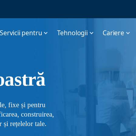
Servicii pentru
Tehnologii
Cariere
astră
e, fixe și pentru
ficarea, construirea,
și rețelelor tale.