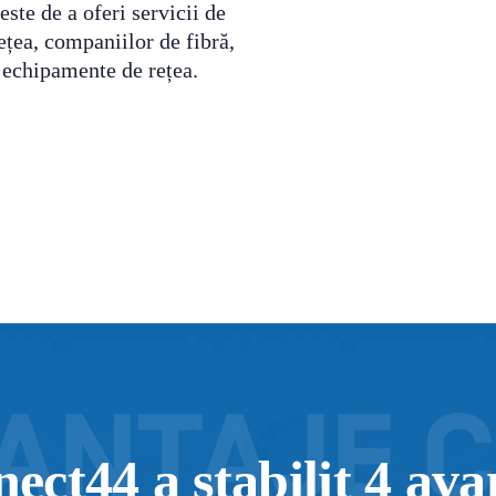
ste de a oferi servicii de
rețea, companiilor de fibră,
 echipamente de rețea.
ect44 a stabilit 4 ava