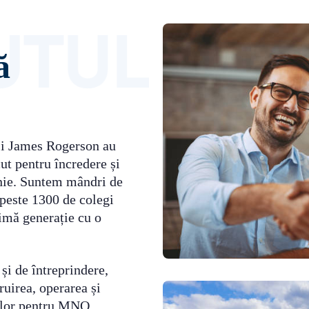
ă
și James Rogerson au
t pentru încredere și
anie. Suntem mândri de
 peste 1300 de colegi
timă generație cu o
 și de întreprindere,
ruirea, operarea și
lelor pentru MNO.