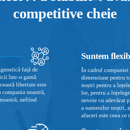
competitive cheie
Suntem flexibi
gnostică față de
În cadrul companiei
icii într-o gamă
dimensiune pentru to
Această libertate este
noștri pentru a înțel
ru compania noastră,
lor, pentru a înțeleg
noastră, nefiind
nevoie cu adevărat p
a oamenilor noștri, a
afaceri este ceea ce 