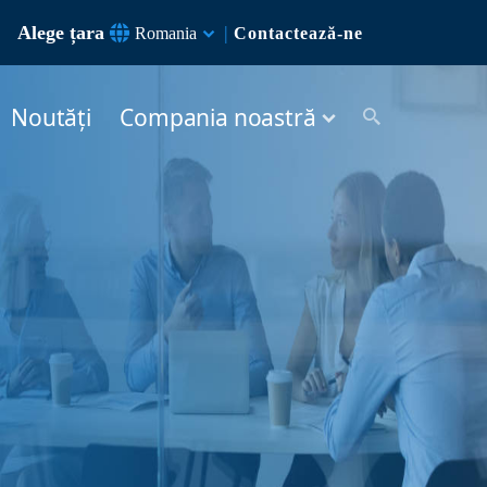
Alege țara
|
Romania
Contactează-ne
Noutăți
Compania noastră