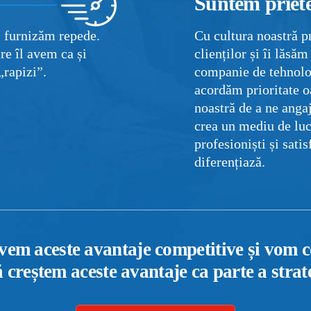
Suntem priet
 furnizăm repede.
Cu cultura noastră p
re îl avem ca și
clienților și îi lăsă
„rapizi”.
companie de tehnolo
acordăm prioritate oa
noastră de a ne angaj
crea un mediu de luc
profesioniști și sati
diferențiază.
avem aceste avantaje competitive și vom 
ă creștem aceste avantaje ca parte a strat