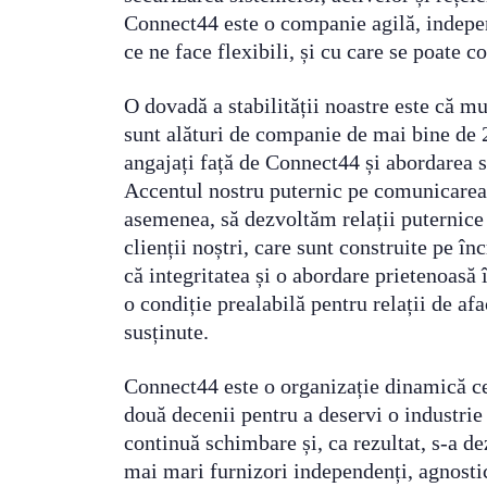
Connect44 este o companie agilă, indepen
ce ne face flexibili, și cu care se poate c
O dovadă a stabilității noastre este că mu
sunt alături de companie de mai bine de 
angajați față de Connect44 și abordarea s
Accentul nostru puternic pe comunicarea 
asemenea, să dezvoltăm relații puternice 
clienții noștri, care sunt construite pe î
că integritatea și o abordare prietenoasă î
o condiție prealabilă pentru relații de afa
susținute.
Connect44 este o organizație dinamică ce
două decenii pentru a deservi o industrie
continuă schimbare și, ca rezultat, s-a de
mai mari furnizori independenți, agnostic