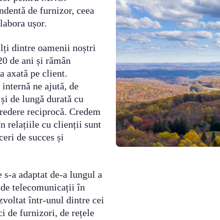
dentă de furnizor, ceea
olabora ușor.
lți dintre oamenii noștri
20 de ani și rămân
a axată pe client.
internă ne ajută, de
și de lungă durată cu
ncredere reciprocă. Credem
n relațiile cu clienții sunt
ceri de succes și
 s-a adaptat de-a lungul a
 de telecomunicații în
zvoltat într-unul dintre cei
i de furnizori, de rețele