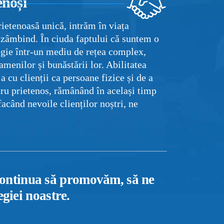
enoși
rietenoasă unică, intrăm în viața
m zâmbind. În ciuda faptului că suntem o
gie într-un mediu de rețea complex,
menilor și bunăstării lor. Abilitatea
a cu clienții ca persoane fizice și de a
ru prietenos, rămânând în același timp
sfacând nevoile clienților noștri, ne
continua să promovăm, să ne
egiei noastre.