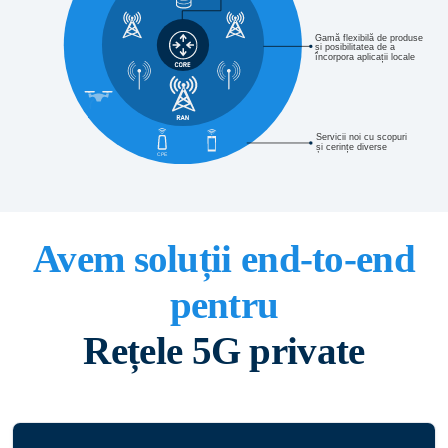
Gamă flexibilă de produse
și posibilitatea de a 
încorpora aplicații locale
Servicii noi cu scopuri
și cerințe diverse
CPE
                            
Avem soluții end-to-end
pentru
Rețele 5G private