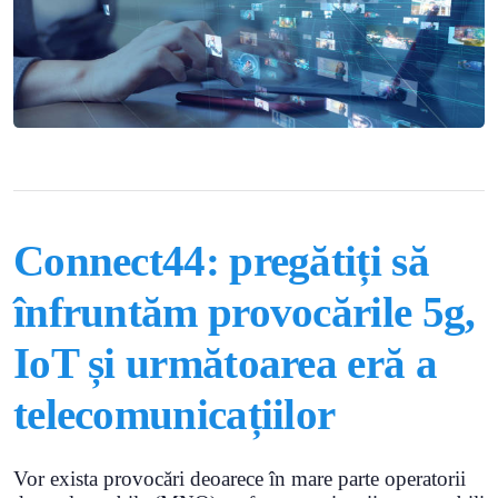
Connect44: pregătiți să
înfruntăm provocările 5g,
IoT și următoarea eră a
telecomunicațiilor
Vor exista provocări deoarece în mare parte operatorii