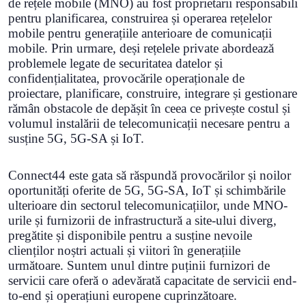
de rețele mobile (MNO) au fost proprietarii responsabili
pentru planificarea, construirea și operarea rețelelor
mobile pentru generațiile anterioare de comunicații
mobile. Prin urmare, deși rețelele private abordează
problemele legate de securitatea datelor și
confidențialitatea, provocările operaționale de
proiectare, planificare, construire, integrare și gestionare
rămân obstacole de depășit în ceea ce privește costul și
volumul instalării de telecomunicații necesare pentru a
susține 5G, 5G-SA și IoT.
Connect44 este gata să răspundă provocărilor și noilor
oportunități oferite de 5G, 5G-SA, IoT și schimbările
ulterioare din sectorul telecomunicațiilor, unde MNO-
urile și furnizorii de infrastructură a site-ului diverg,
pregătite și disponibile pentru a susține nevoile
clienților noștri actuali și viitori în generațiile
următoare. Suntem unul dintre puținii furnizori de
servicii care oferă o adevărată capacitate de servicii end-
to-end și operațiuni europene cuprinzătoare.