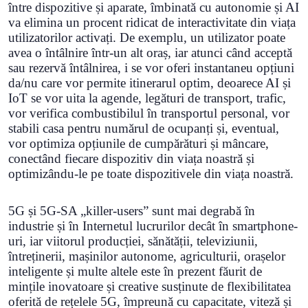
între dispozitive și aparate, îmbinată cu autonomie și AI
va elimina un procent ridicat de interactivitate din viața
utilizatorilor activați. De exemplu, un utilizator poate
avea o întâlnire într-un alt oraș, iar atunci când acceptă
sau rezervă întâlnirea, i se vor oferi instantaneu opțiuni
da/nu care vor permite itinerarul optim, deoarece AI și
IoT se vor uita la agende, legături de transport, trafic,
vor verifica combustibilul în transportul personal, vor
stabili casa pentru numărul de ocupanți și, eventual,
vor optimiza opțiunile de cumpărături și mâncare,
conectând fiecare dispozitiv din viața noastră și
optimizându-le pe toate dispozitivele din viața noastră.
5G și 5G-SA „killer-users” sunt mai degrabă în
industrie și în Internetul lucrurilor decât în smartphone-
uri, iar viitorul producției, sănătății, televiziunii,
întreținerii, mașinilor autonome, agriculturii, orașelor
inteligente și multe altele este în prezent făurit de
mințile inovatoare și creative susținute de flexibilitatea
oferită de rețelele 5G, împreună cu capacitate, viteză și