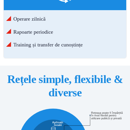
Operare zilnică
Rapoarte periodice
Training și transfer de cunoștințe
Rețele simple, flexibile &
diverse
Rețeaua poate fi împărțită
în mod flexibil pentru
utilizare publică și privată
Aplicații
locale