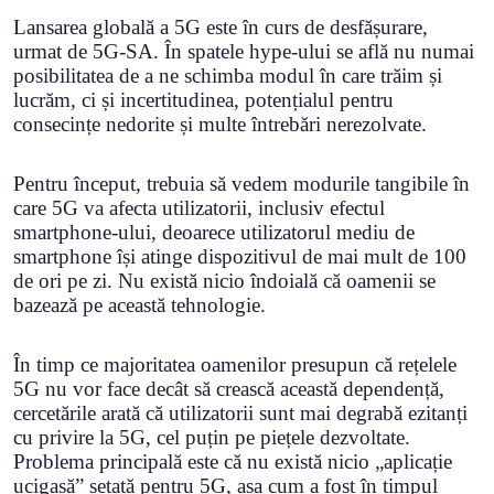
Lansarea globală a 5G este în curs de desfășurare,
urmat de 5G-SA. În spatele hype-ului se află nu numai
posibilitatea de a ne schimba modul în care trăim și
lucrăm, ci și incertitudinea, potențialul pentru
consecințe nedorite și multe întrebări nerezolvate.
Pentru început, trebuia să vedem modurile tangibile în
care 5G va afecta utilizatorii, inclusiv efectul
smartphone-ului, deoarece utilizatorul mediu de
smartphone își atinge dispozitivul de mai mult de 100
de ori pe zi. Nu există nicio îndoială că oamenii se
bazează pe această tehnologie.
În timp ce majoritatea oamenilor presupun că rețelele
5G nu vor face decât să crească această dependență,
cercetările arată că utilizatorii sunt mai degrabă ezitanți
cu privire la 5G, cel puțin pe piețele dezvoltate.
Problema principală este că nu există nicio „aplicație
ucigașă” setată pentru 5G, așa cum a fost în timpul