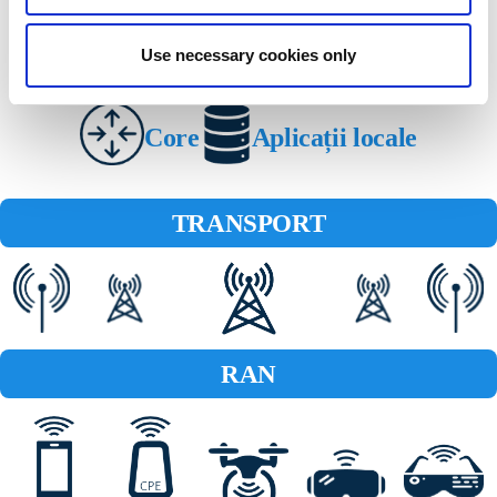
Use necessary cookies only
Core
Aplicații locale
TRANSPORT
RAN