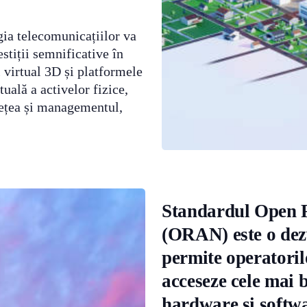
ia telecomunicațiilor va
stiții semnificative în
 virtual 3D și platformele
uală a activelor fizice,
rețea și managementul,
Standardul Open 
(ORAN) este o dezv
permite operatoril
acceseze cele mai 
hardware și softw