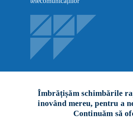
telecomunicațiilor
Îmbrățișăm schimbările rapi
inovând mereu, pentru a ne
Continuăm să ofer