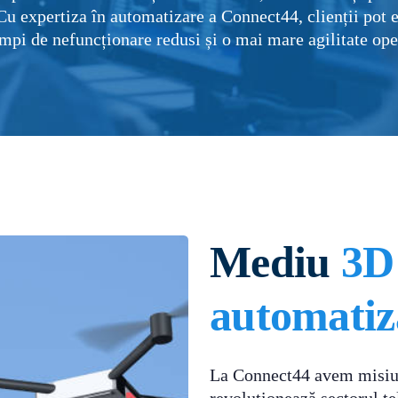
Cu expertiza în automatizare a Connect44, clienții pot e
timpi de nefuncționare redusi și o mai mare agilitate ope
Mediu
3D
automatiz
La Connect44 avem misiune