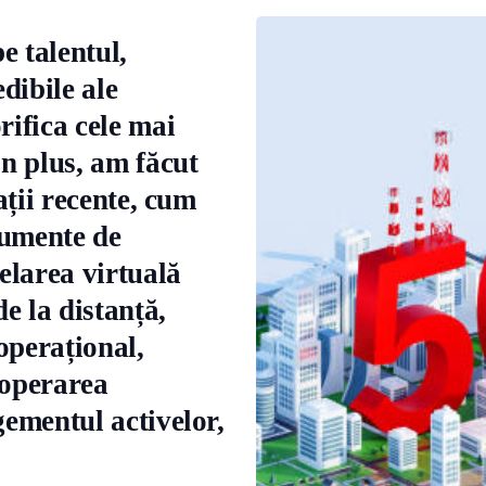
e talentul,
edibile ale
rifica cele mai
În plus, am făcut
ații recente, cum
rumente de
larea virtuală
de la distanță,
 operațional,
 operarea
gementul activelor,