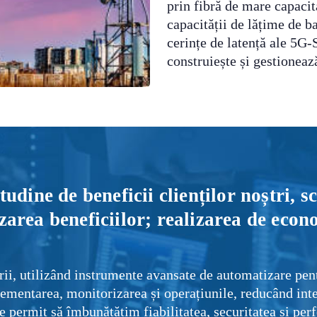
prin fibră de mare capacit
capacității de lățime de ba
cerințe de latență ale 5G-
construiește și gestioneaz
tudine de beneficii clienților noștri, s
zarea beneficiilor; realizarea de econ
ii, utilizând instrumente avansate de automatizare pentr
plementarea, monitorizarea și operațiunile, reducând inte
 permit să îmbunătățim fiabilitatea, securitatea și perfo