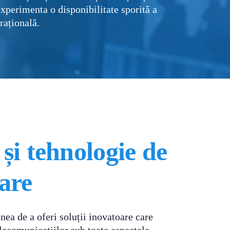
xperimenta o disponibilitate sporită a
rațională.
și
tehnologie
de
are
a de a oferi soluții inovatoare care