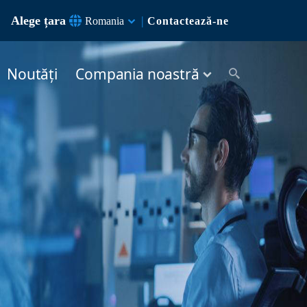
Alege țara
|
Romania
Contactează-ne
Noutăți
Compania noastră