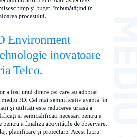
lecomunicațiilor sub toate aspectele.
misesc timp și buget, îmbunătățind în
valoarea procesului.
D Environment
tehnologie inovatoare
ria Telco.
or a fost unul dintre cei care au adoptat
 mediu 3D. Cel mai semnificativ avantaj în
ții și utilități este reducerea uriașă a
ificați și semicalificați necesari pentru a
le pentru a finaliza activitățile de observare,
daj, planificare și proiectare. Acest lucru