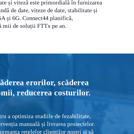
ate și viteză este primordială în furnizarea
ndă de date, viteze de date, stabilitate și
SA și 6G. Connect44 planifică,
ă mii de soluții FTTx pe an.
căderea erorilor, scăderea
omii, reducerea costurilor.
u a optimiza studiile de fezabilitate,
rvenția manuală și livrarea proiectelor.
rmanța rețelelor clienților noștri și să