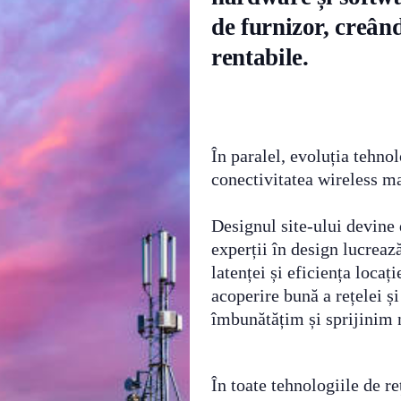
de furnizor, creând
rentabile.
În paralel, evoluția tehnol
conectivitatea wireless ma
Designul site-ului devine
experții în design lucreaz
latenței și eficiența loca
acoperire bună a rețelei ș
îmbunătățim și sprijinim n
În toate tehnologiile de r