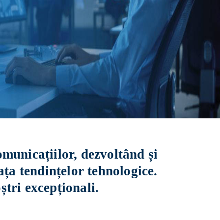
omunicațiilor, dezvoltând și
ța tendințelor tehnologice.
ștri excepționali.