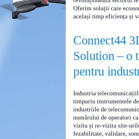
revoluționează sectorul te
Oferim soluții care econo
același timp eficiența și 
Connect44 3
Solution – o 
pentru indust
Industria telecomunicațiil
timpuriu instrumentele de
industriile de telecomunica
numărului de operatori cal
vizita și re-vizita site-uri
fezabilitate, validare, son